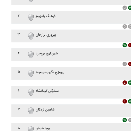
۲
فرهنگ رامهرمز
۳
پيروزي برازجان
۴
شهرداري بروجرد
۵
پيروزي نگين خورموج
۶
ستارگان کرمانشاه
۷
شاهين لردگان
۸
پويا شوش