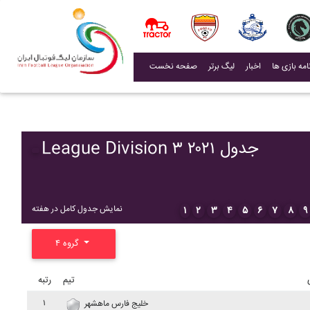
(current)
اخبار
لیگ برتر
صفحه نخست
League Division ۳ ۲۰۲۱ جدول
نمایش جدول کامل در هفته
۱
۲
۳
۴
۵
۶
۷
۸
۹
گروه ۴
تیم
رتبه
۱
خليج فارس ماهشهر