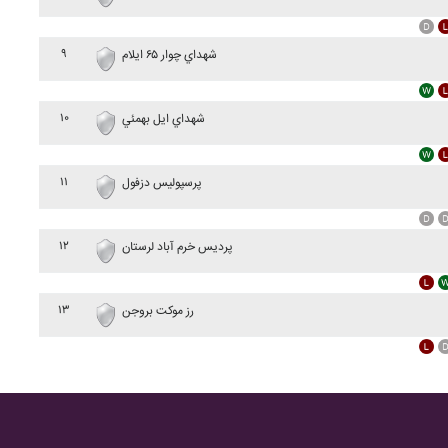
۹
شهداي چوار ۶۵ ايلام
۱۰
شهداي ايل بهمئي
۱۱
پرسپوليس دزفول
۱۲
پرديس خرم آباد لرستان
۱۳
رز موکت بروجن