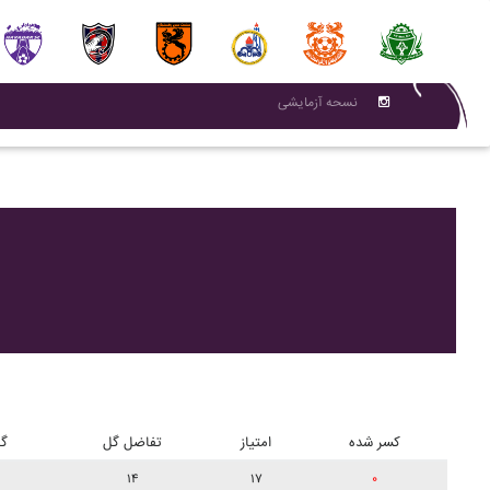
نسحه آزمایشی
کسر شده
امتیاز
تفاضل گل
گل
۱۴
۱۷
۰