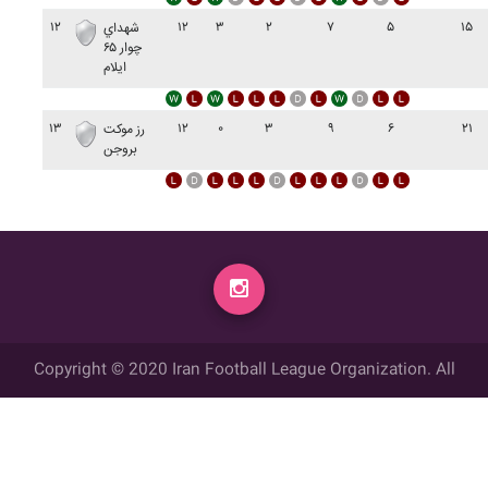
۱۲
۱۲
۳
۲
۷
۵
۱۵
شهداي
چوار ۶۵
ايلام
۱۳
۱۲
۰
۳
۹
۶
۲۱
رز موکت
بروجن
Copyright © 2020 Iran Football League Organization. All
rights reserved.