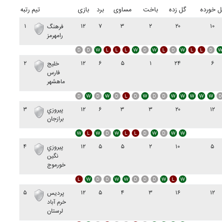
ل خورده
گل زده
باخت
مساوی
برد
بازی
تیم
رتبه
۱
۱۲
۷
۳
۲
۲۰
۱۰
فرهنگ
رامهرمز
۲
۱۲
۶
۵
۱
۲۴
۶
خليج
فارس
ماهشهر
۳
۱۲
۶
۳
۳
۲۰
۱۲
پيروزي
برازجان
۴
۱۲
۵
۵
۲
۱۰
۵
پيروزي
نگين
خورموج
۵
۱۲
۵
۴
۳
۱۶
۱۲
پرديس
خرم آباد
لرستان