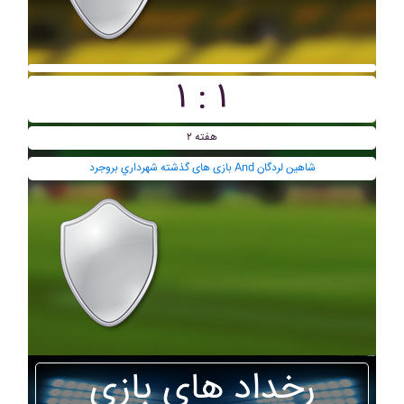
۱ : ۱
هفته ۲
بازی های گذشته شهرداري بروجرد And شاهين لردگان
رخداد های بازی