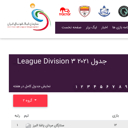
(current)
اخبار
لیگ برتر
صفحه نخست
League Division ۳ ۲۰۲۱ جدول
نمایش جدول کامل در هفته
۱
۲
۳
۴
۵
۶
۷
۸
۹
گروه ۲
بازی
تیم
رتبه
۱
۱۲
ستارگان مردان پاشا البرز