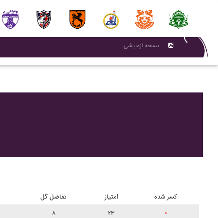
نسحه آزمایشی
کسر شده
امتیاز
تفاضل گل
۸
۲۳
۰