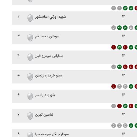
۲
۱۲
شهيد اورکي اسلامشهر
۳
۱۲
سوهان محمد قم
۴
۱۲
ستارگان سيمرغ البرز
۵
۱۲
مينو خرمدره زنجان
۶
۱۲
شهروند رامسر
۷
۱۲
شاهين تهران
۸
۱۲
سردار جنگل صومعه سرا