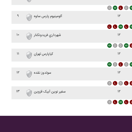
۹
۱۲
آلومينيوم پارس ساوه
۱۰
۱۲
شهرداري فريدونکنار
۱۱
۱۲
کياپارس تهران
۱۲
۱۲
سولدوز نقده
۱۳
۱۲
سفير نوين آبيک قزوين