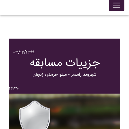
۰۳/۱۲/۱۳۹۹
جزییات مسابقه
شهروند رامسر - مينو خرمدره زنجان
۱۴:۳۰