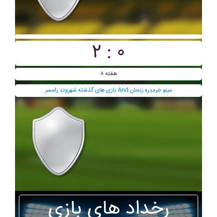
۲ : ۰
هفته ۸
بازی های گذشته شهروند رامسر And مينو خرمدره زنجان
رخداد های بازی