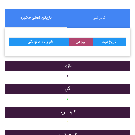
کادر فنی
بازیکن اصلی/ذخیره
تاریخ تولد
پیراهن
نام و نام خانوادگی
بازی
۰
گل
۰
کارت زرد
۰