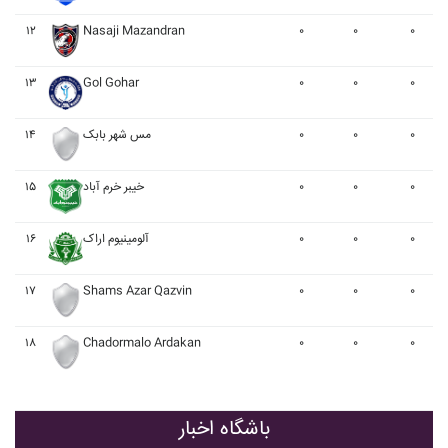
۱۲
Nasaji Mazandran
۰
۰
۰
۱۳
Gol Gohar
۰
۰
۰
۰
۰
۰
مس شهر بابک
۱۴
۰
۰
۰
خيبر خرم آباد
۱۵
۰
۰
۰
آلومينيوم اراک
۱۶
۱۷
Shams Azar Qazvin
۰
۰
۰
۱۸
Chadormalo Ardakan
۰
۰
۰
باشگاه اخبار