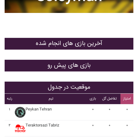
آخرین بازی های انجام شده
بازی های پیش رو
موقعیت در جدول
امتیاز
تفاضل گل
بازی
تیم
رتبه
۱
Peykan Tehran
۰
۰
۰
۲
Teraktorsazi Tabriz
۰
۰
۰