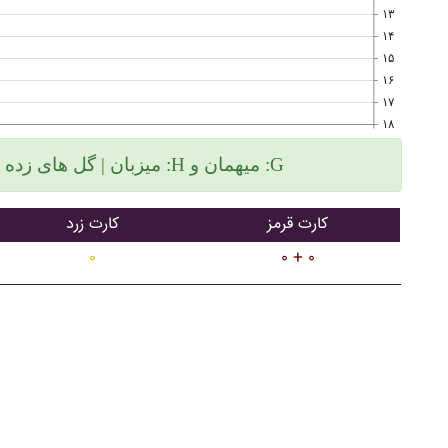
۱۳
۱۴
۱۵
۱۶
۱۷
۱۸
میزبان | گل های زده سمت چپ و گلهای خورده سمت راست :H میهمان و :G
کارت قرمز
کارت زرد
۰
۰ + ۰