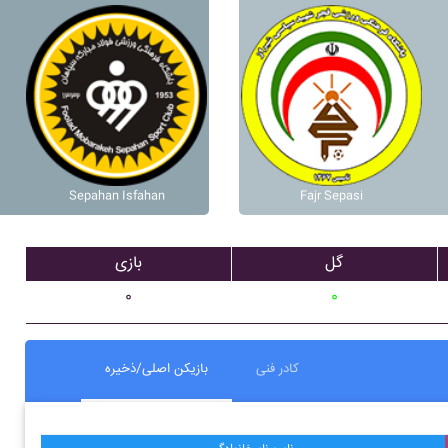
Sepahan Isfahan
Fajr Sepasi
گل
بازی
۰
۰
کادر فنی
بازیکن اصلی/ذخیره