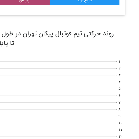
تاریخ تولد
پیراهن
تا پای
۱
۲
۳
۴
۵
۶
۷
۸
۹
۱۰
۱۱
۱۲