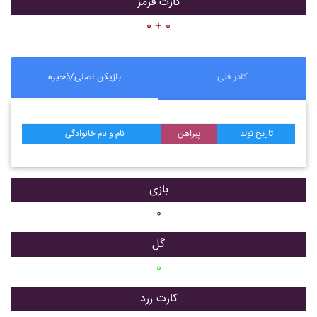
کارت قرمز
۰ + ۰
کادر فنی
بازیکن اصلی/ذخیره
تاریخ تولد
پیراهن
نام و نام خانوادگی
بازی
۰
گل
۰
کارت زرد