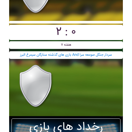
۲ : ۰
هفته ۷
بازی های گذشته ستارگان سيمرغ البرز And سردار جنگل صومعه سرا
رخداد های بازی