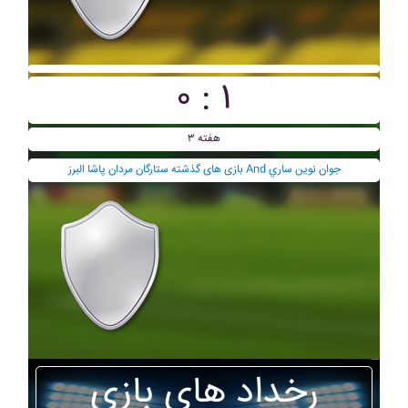
۰ : ۱
هفته ۳
بازی های گذشته ستارگان مردان پاشا البرز And جوان نوين ساري
رخداد های بازی