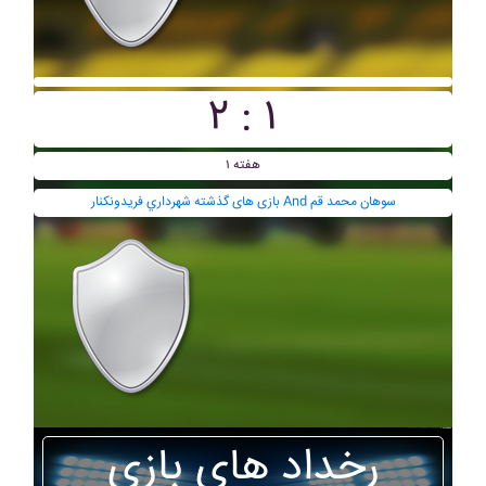
۲ : ۱
هفته ۱
بازی های گذشته شهرداري فريدونکنار And سوهان محمد قم
رخداد های بازی