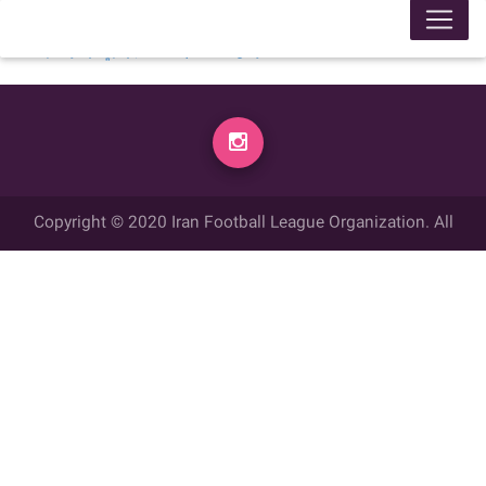
لیگ 99005
محل برگزاری
زمان
تاریخ
گل زده
میهمان
گل زده
میزبان
week
14:00
1399/10/16
1
سوهان محمد قم
2
شهرداري فريدونکنار
week 1
Copyright © 2020 Iran Football League Organization. All
rights reserved.
تمامي حقوق مادي و معنوي این وب سایت متعلق به سازمان لیگ فوتبال
ایران می باشد