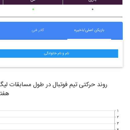
۰
۰
بازیکن اصلی/ذخیره
کادر فنی
نام و نام خانوادگی
هفت
۱
۲
۳
۴