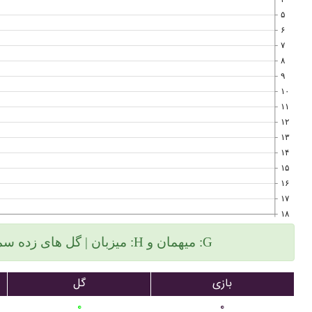
۵
۶
۷
۸
۹
۱۰
۱۱
۱۲
۱۳
۱۴
۱۵
۱۶
۱۷
۱۸
میزبان | گل های زده سمت چپ و گلهای خورده سمت راست :H میهمان و :G
بازی
گل
۰
۰