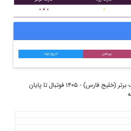
۰ + ۰
۰
پیراهن
تاریخ تولد
روند حرکتی تیم فوتبال در طول مسابقات ليگ برتر (خليج فارس) - ۱۴۰۵ فوتبال تا پایان
ه