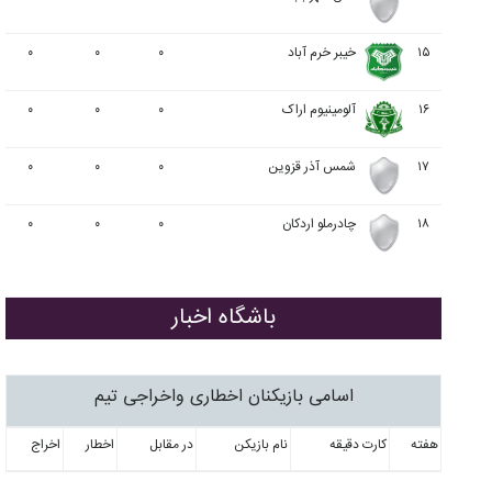
۱۵
خيبر خرم آباد
۰
۰
۰
۱۶
آلومينيوم اراک
۰
۰
۰
۱۷
شمس آذر قزوین
۰
۰
۰
۱۸
چادرملو اردکان
۰
۰
۰
باشگاه اخبار
اسامی بازیکنان اخطاری واخراجی تیم
هفته
کارت دقیقه
نام بازیکن
در مقابل
اخطار
اخراج