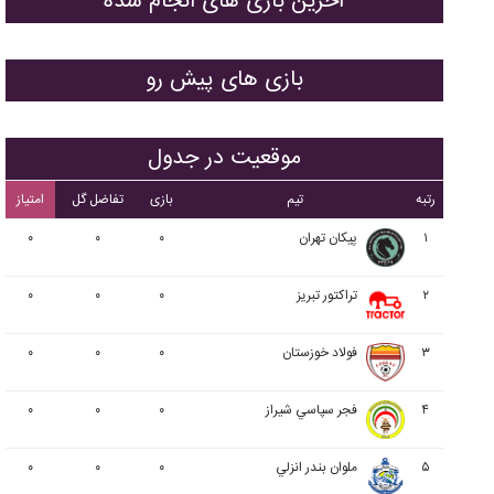
آخرین بازی های انجام شده
بازی های پیش رو
موقعیت در جدول
رتبه
تیم
بازی
تفاضل گل
امتیاز
۱
پيکان تهران
۰
۰
۰
۲
تراکتور تبریز
۰
۰
۰
۳
فولاد خوزستان
۰
۰
۰
۴
فجر سپاسي شیراز
۰
۰
۰
۵
ملوان بندر انزلي
۰
۰
۰