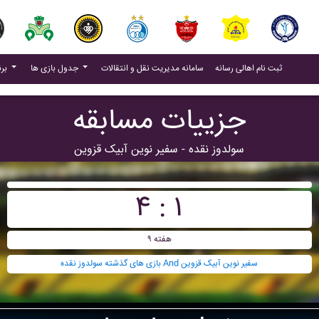
(current)
(current)
ثبت نام اهالی رسانه
سامانه مدیریت نقل و انتقالات
جدول بازی ها
برنامه بازی ها
جزییات مسابقه
سولدوز نقده - سفير نوين آبيک قزوين
۴ : ۱
هفته ۹
بازی های گذشته سولدوز نقده And سفير نوين آبيک قزوين