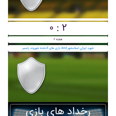
۰ : ۲
هفته ۲
بازی های گذشته شهروند رامسر And شهيد اورکي اسلامشهر
رخداد های بازی