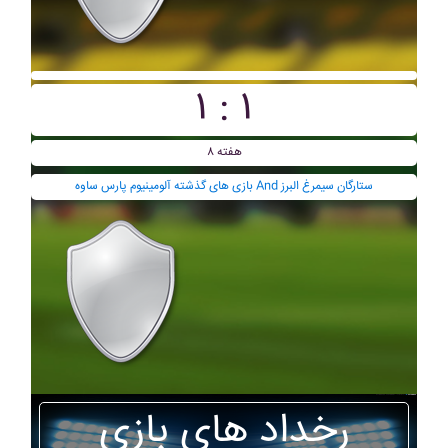
۱ : ۱
هفته ۸
بازی های گذشته آلومينيوم پارس ساوه And ستارگان سيمرغ البرز
رخداد های بازی