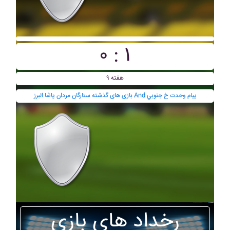
۰ : ۱
هفته ۹
بازی های گذشته ستارگان مردان پاشا البرز And پيام وحدت خ جنوبي
رخداد های بازی