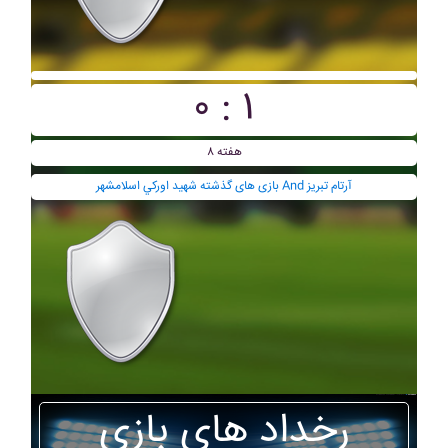
۰ : ۱
هفته ۸
بازی های گذشته شهيد اورکي اسلامشهر And آرتام تبريز
رخداد های بازی