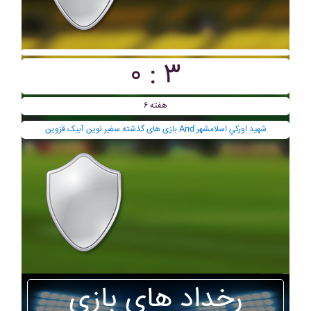
۰ : ۳
هفته ۶
بازی های گذشته سفير نوين آبيک قزوين And شهيد اورکي اسلامشهر
رخداد های بازی