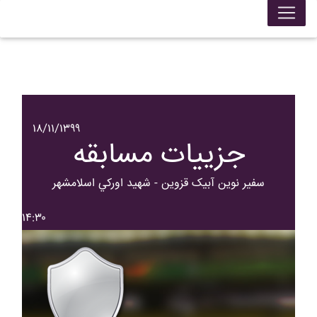
۱۸/۱۱/۱۳۹۹
جزییات مسابقه
سفير نوين آبيک قزوين - شهيد اورکي اسلامشهر
۱۴:۳۰