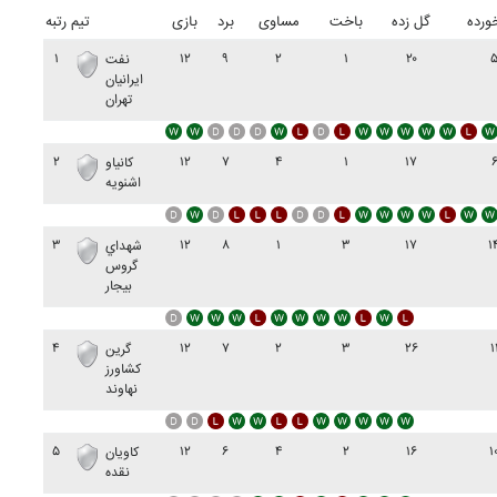
ورده
گل زده
باخت
مساوی
برد
بازی
تیم
رتبه
۱
۱۲
۹
۲
۱
۲۰
نفت
ايرانيان
تهران
۲
۱۲
۷
۴
۱
۱۷
کانياو
اشنويه
۳
۱۲
۸
۱
۳
۱۷
۱
شهداي
گروس
بيجار
۴
۱۲
۷
۲
۳
۲۶
۱
گرين
کشاورز
نهاوند
۵
۱۲
۶
۴
۲
۱۶
۱
کاويان
نقده