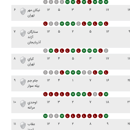
۶
۱۲
۵
۳
۴
۱۷
۱
نيکان مهر
تهران
۷
۱۲
۵
۲
۵
۱۲
ستارگان
آژند
آذربايجان
۸
۱۲
۴
۵
۳
۱۷
۱
کياي
تهران
۹
۱۲
۴
۱
۷
۱۶
۲
جام جم
بيله سوار
۱۰
۱۲
۳
۲
۷
۱۸
۲
اوحدي
مراغه
۱۱
۱۲
۲
۲
۸
۹
۲
عقاب
تبريز