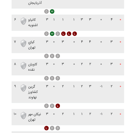
آذربايجان
۶
۳
۱
۱
۱
۳
۳
۰
۴
۰
کانياو
اشنويه
۷
۳
۰
۳
۰
۴
۴
۰
۳
۰
کياي
تهران
۸
۳
۰
۳
۰
۲
۲
۰
۳
۰
کاويان
نقده
۹
۳
۰
۲
۱
۲
۳
-۱
۲
۰
گرين
کشاورز
نهاوند
۱۰
۳
۰
۲
۱
۱
۲
-۱
۲
۰
نيکان مهر
تهران