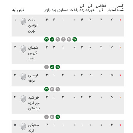
کسر
تفاضل
گل
گل
شده
امتیاز
گل
خورده
زده
باخت
مساوی
برد
بازی
تیم
رتبه
۱
۳
۲
۱
۰
۴
۲
۲
۷
۰
نفت
ايرانيان
تهران
۲
۳
۲
۱
۰
۲
۰
۲
۷
۰
شهداي
گروس
بيجار
۳
۳
۱
۲
۰
۴
۲
۲
۵
۰
اوحدي
مراغه
۴
۳
۱
۲
۰
۴
۳
۱
۵
۰
خورشيد
مهر قروه
کردستان
۵
۲
۱
۱
۰
۱
۰
۱
۴
۰
ستارگان
آژند