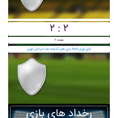
۲ : ۲
هفته ۲
بازی های گذشته نفت ايرانيان تهران And کياي تهران
رخداد های بازی