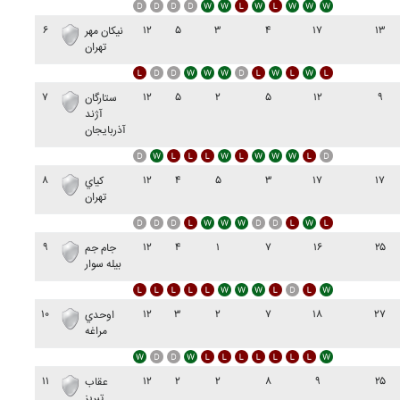
۶
۱۲
۵
۳
۴
۱۷
۱۳
نيکان مهر
تهران
۷
۱۲
۵
۲
۵
۱۲
۹
ستارگان
آژند
آذربايجان
۸
۱۲
۴
۵
۳
۱۷
۱۷
کياي
تهران
۹
۱۲
۴
۱
۷
۱۶
۲۵
جام جم
بيله سوار
۱۰
۱۲
۳
۲
۷
۱۸
۲۷
اوحدي
مراغه
۱۱
۱۲
۲
۲
۸
۹
۲۵
عقاب
تبريز