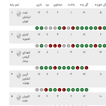
ل خورده
گل زده
باخت
مساوی
برد
بازی
تیم
رتبه
۱
۱۲
۹
۲
۱
۲۰
۵
نفت
ايرانيان
تهران
۲
۱۲
۷
۴
۱
۱۷
۶
کانياو
اشنويه
۳
۱۲
۸
۱
۳
۱۷
۱۴
شهداي
گروس
بيجار
۴
۱۲
۷
۲
۳
۲۶
۱۱
گرين
کشاورز
نهاوند
۵
۱۲
۶
۴
۲
۱۶
۱۰
کاويان
نقده