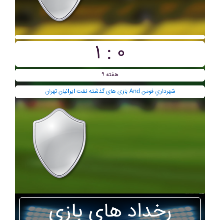
۱ : ۰
هفته ۹
بازی های گذشته نفت ايرانيان تهران And شهرداري فومن
رخداد های بازی