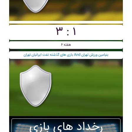
۳ : ۱
هفته ۶
بازی های گذشته نفت ايرانيان تهران And بنيامين ورزش تهران
رخداد های بازی