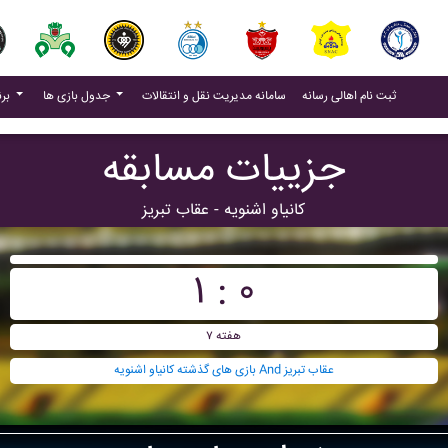
(current)
(current)
ثبت نام اهالی رسانه
سامانه مدیریت نقل و انتقالات
جدول بازی ها
برنامه بازی ها
جزییات مسابقه
کانياو اشنويه - عقاب تبريز
۱ : ۰
هفته ۷
بازی های گذشته کانياو اشنويه And عقاب تبريز