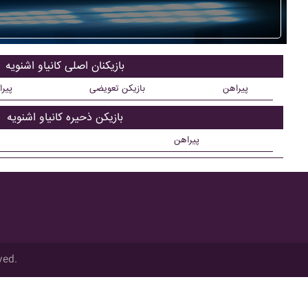
بازیکنان اصلی کانياو اشنويه
پیراهن
بازیکن تعویضی
پیر
بازیکن ذحیره کانياو اشنويه
پیراهن
ved.