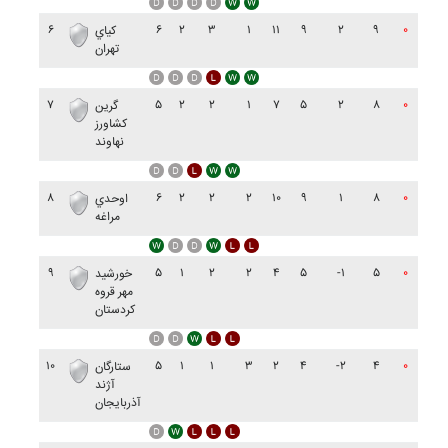
۶
۶
۲
۳
۱
۱۱
۹
۲
۹
۰
کياي
تهران
۷
۵
۲
۲
۱
۷
۵
۲
۸
۰
گرين
کشاورز
نهاوند
۸
۶
۲
۲
۲
۱۰
۹
۱
۸
۰
اوحدي
مراغه
۹
۵
۱
۲
۲
۴
۵
-۱
۵
۰
خورشيد
مهر قروه
کردستان
۱۰
۵
۱
۱
۳
۲
۴
-۲
۴
۰
ستارگان
آژند
آذربايجان