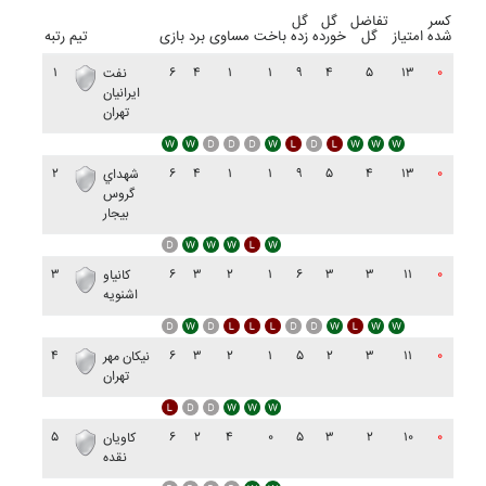
کسر
تفاضل
گل
گل
شده
امتیاز
گل
خورده
زده
باخت
مساوی
برد
بازی
تیم
رتبه
۱
۶
۴
۱
۱
۹
۴
۵
۱۳
۰
نفت
ايرانيان
تهران
۲
۶
۴
۱
۱
۹
۵
۴
۱۳
۰
شهداي
گروس
بيجار
۳
۶
۳
۲
۱
۶
۳
۳
۱۱
۰
کانياو
اشنويه
۴
۶
۳
۲
۱
۵
۲
۳
۱۱
۰
نيکان مهر
تهران
۵
۶
۲
۴
۰
۵
۳
۲
۱۰
۰
کاويان
نقده