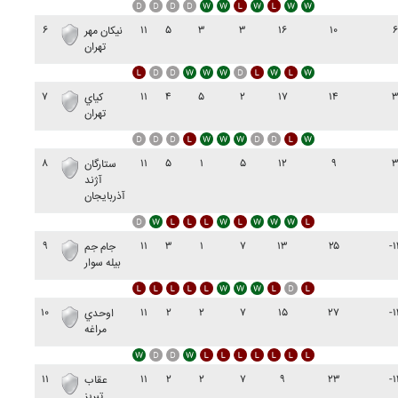
۶
۱۱
۵
۳
۳
۱۶
۱۰
۶
نيکان مهر
تهران
۷
۱۱
۴
۵
۲
۱۷
۱۴
کياي
تهران
۸
۱۱
۵
۱
۵
۱۲
۹
ستارگان
آژند
آذربايجان
۹
۱۱
۳
۱
۷
۱۳
۲۵
-۱
جام جم
بيله سوار
۱۰
۱۱
۲
۲
۷
۱۵
۲۷
-۱
اوحدي
مراغه
۱۱
۱۱
۲
۲
۷
۹
۲۳
-۱
عقاب
تبريز