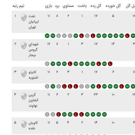
ل گل
گل خورده
گل زده
باخت
مساوی
برد
بازی
تیم
رتبه
۱
۱۱
۸
۲
۱
۱۷
۵
۱
نفت
ايرانيان
تهران
۲
۱۲
۸
۱
۳
۱۷
۱۴
شهداي
گروس
بيجار
۳
۱۱
۷
۳
۱
۱۷
۶
۱
کانياو
اشنويه
۴
۱۱
۶
۲
۳
۲۳
۱۰
۱
گرين
کشاورز
نهاوند
۵
۱۱
۵
۴
۲
۱۴
۱۰
کاويان
نقده