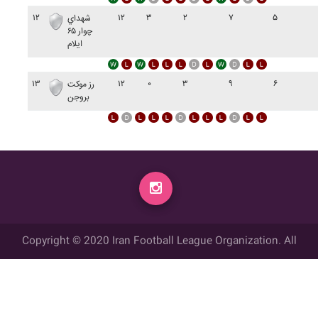
۱۲
۱۲
۳
۲
۷
۵
شهداي
چوار ۶۵
ايلام
۱۳
۱۲
۰
۳
۹
۶
رز موکت
بروجن
Copyright © 2020 Iran Football League Organization. All
rights reserved.