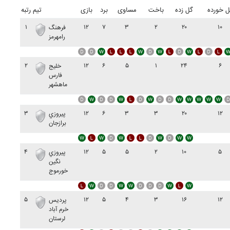
ل خورده
گل زده
باخت
مساوی
برد
بازی
تیم
رتبه
۱
۱۲
۷
۳
۲
۲۰
۱۰
فرهنگ
رامهرمز
۲
۱۲
۶
۵
۱
۲۴
۶
خليج
فارس
ماهشهر
۳
۱۲
۶
۳
۳
۲۰
۱۲
پيروزي
برازجان
۴
۱۲
۵
۵
۲
۱۰
۵
پيروزي
نگين
خورموج
۵
۱۲
۵
۴
۳
۱۶
۱۲
پرديس
خرم آباد
لرستان