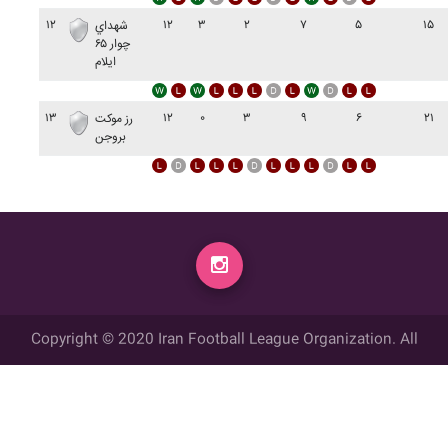
۱۲
۱۲
۳
۲
۷
۵
۱۵
شهداي
چوار ۶۵
ايلام
۱۳
۱۲
۰
۳
۹
۶
۲۱
رز موکت
بروجن
Copyright © 2020 Iran Football League Organization. All
rights reserved.