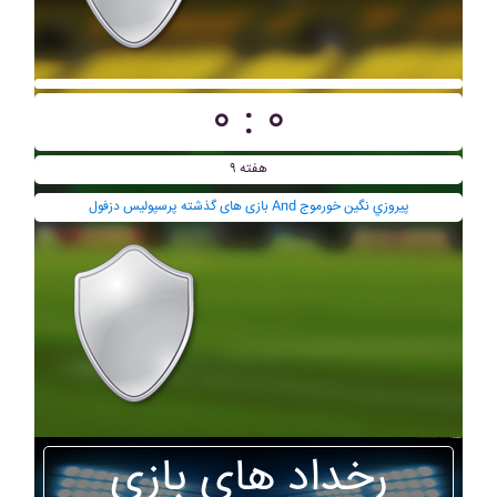
۰ : ۰
هفته ۹
بازی های گذشته پرسپوليس دزفول And پيروزي نگين خورموج
رخداد های بازی