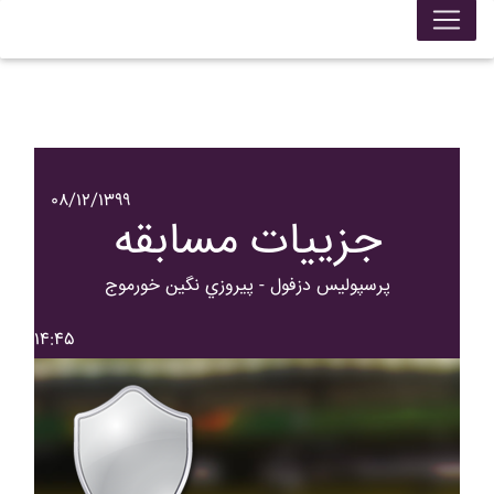
۰۸/۱۲/۱۳۹۹
جزییات مسابقه
پرسپوليس دزفول - پيروزي نگين خورموج
۱۴:۴۵