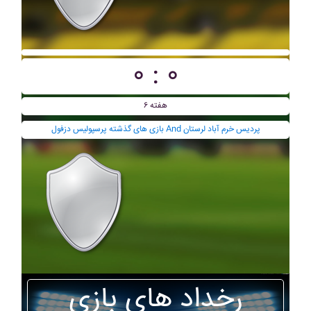
۰ : ۰
هفته ۶
بازی های گذشته پرسپوليس دزفول And پرديس خرم آباد لرستان
رخداد های بازی