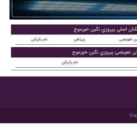
یکنان اصلی پيروزي نگين خورموج
کن تعویضی
پیراهن
نام بازیکن
کن تعویضی پيروزي نگين خورموج
نام بازیکن
Cop