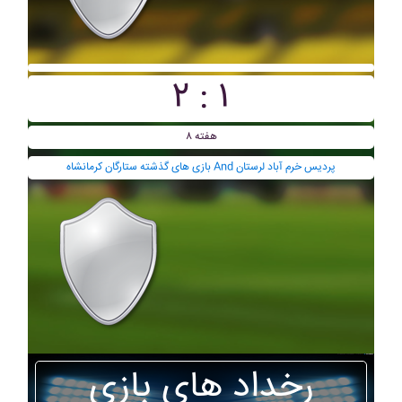
۲ : ۱
هفته ۸
بازی های گذشته ستارگان کرمانشاه And پرديس خرم آباد لرستان
رخداد های بازی