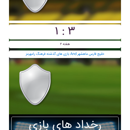
۱ : ۳
هفته ۲
بازی های گذشته فرهنگ رامهرمز And خليج فارس ماهشهر
رخداد های بازی