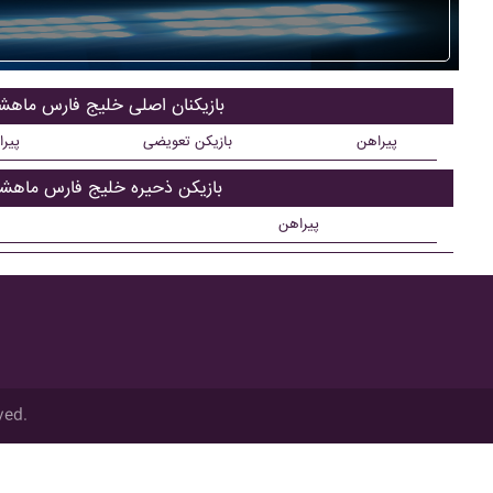
بازیکنان اصلی خليج فارس ماهش
پیراهن
بازیکن تعویضی
پیر
بازیکن ذحیره خليج فارس ماهشه
پیراهن
ved.