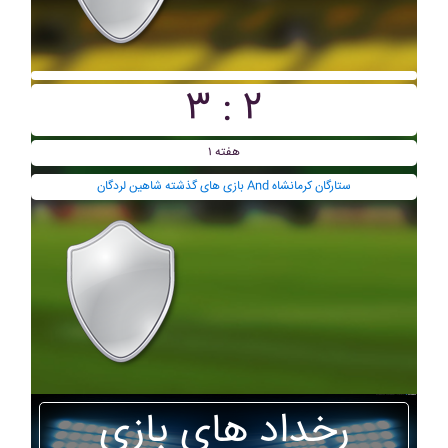
۳ : ۲
هفته ۱
بازی های گذشته شاهين لردگان And ستارگان کرمانشاه
رخداد های بازی