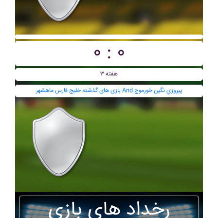
۰ : ۰
هفته ۳
بازی های گذشته خليج فارس ماهشهر And پيروزي نگين خورموج
رخداد های بازی