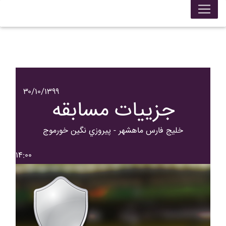
۳۰/۱۰/۱۳۹۹
جزییات مسابقه
خليج فارس ماهشهر - پيروزي نگين خورموج
۱۴:۰۰