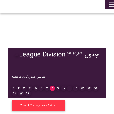
League Division ۳ ۲۰۲۱ جدول
نمایش جدول کامل در هفته
۱
۲
۳
۴
۵
۶
۷
۸
۹
۱۰
۱۱
۱۲
۱۳
۱۴
۱۵
۱۶
۱۷
۱۸
لیگ سه مرحله ۲ گروه ۳