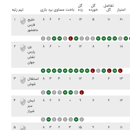
تفاضل
گل
گل
امتیاز
گل
خورده
زده
باخت
مساوی
برد
بازی
تیم
رتبه
۱
۸
۶
۲
۰
۱۶
۵
۱۱
۲۰
خليج
فارس
ماهشهر
۲
۸
۶
۰
۲
۱۲
۸
۴
۱۸
ون
پارس
نقش
جهان
۳
۸
۳
۴
۱
۱۲
۶
۶
۱۳
استقلال
شوش
۴
۸
۲
۶
۰
۹
۷
۲
۱۲
ايمان
سبز
شيراز
۵
۸
۳
۲
۳
۱۵
۹
۶
۱۱