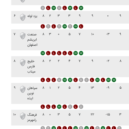
۶
۸
۲
۳
۳
۹
۹
۰
۹
يزد لوله
۷
۸
۳
۰
۵
۷
۱۰
-۳
۹
صنعت
ابريشم
اصفهان
۸
۸
۲
۲
۴
۷
۹
-۲
۸
خليج
فارس
ميناب
۹
۸
۱
۲
۵
۴
۱۳
-۹
۵
سپاهان
نوين
ايذه
۱۰
۸
۰
۳
۵
۷
۲۲
-۱۵
۳
فرهنگ
رامهرمز