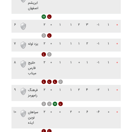
ابريشم
اصفهان
۶
۲
۰
۱
۱
۲
۳
-۱
۱
۰
۷
۲
۰
۱
۱
۱
۲
-۱
۱
۰
يزد لوله
۸
۲
۰
۱
۱
۰
۱
-۱
۱
۰
خليج
فارس
ميناب
۹
۲
۰
۱
۱
۲
۴
-۲
۱
۰
فرهنگ
رامهرمز
۱۰
۲
۰
۰
۲
۰
۶
-۶
۰
۰
سپاهان
نوين
ايذه