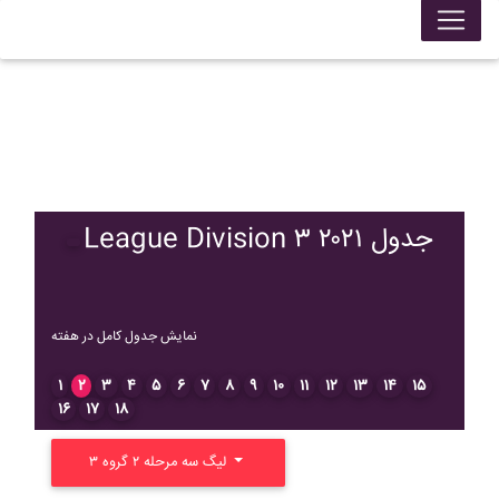
League Division ۳ ۲۰۲۱ جدول
نمایش جدول کامل در هفته
۱
۲
۳
۴
۵
۶
۷
۸
۹
۱۰
۱۱
۱۲
۱۳
۱۴
۱۵
۱۶
۱۷
۱۸
لیگ سه مرحله ۲ گروه ۳