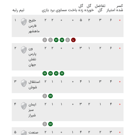
کسر
تفاضل
گل
گل
شده
امتیاز
گل
خورده
زده
باخت
مساوی
برد
بازی
تیم
رتبه
۱
۲
۲
۰
۰
۵
۲
۳
۶
۰
خليج
فارس
ماهشهر
۲
۲
۲
۰
۰
۳
۱
۲
۶
۰
ون
پارس
نقش
جهان
۳
۲
۱
۱
۰
۴
۱
۳
۴
۰
استقلال
شوش
۴
۲
۱
۱
۰
۳
۲
۱
۴
۰
ايمان
سبز
شيراز
۵
۲
۱
۰
۱
۴
۲
۲
۳
۰
صنعت