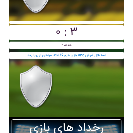
۰ : ۳
هفته ۲
بازی های گذشته سپاهان نوين ايذه And استقلال شوش
رخداد های بازی