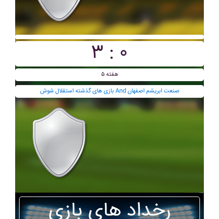
۳ : ۰
هفته ۵
بازی های گذشته استقلال شوش And صنعت ابريشم اصفهان
رخداد های بازی