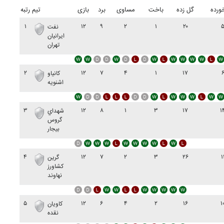
ورده
گل زده
باخت
مساوی
برد
بازی
تیم
رتبه
۱
۱۲
۹
۲
۱
۲۰
نفت
ايرانيان
تهران
۲
۱۲
۷
۴
۱
۱۷
کانياو
اشنويه
۳
۱۲
۸
۱
۳
۱۷
۱
شهداي
گروس
بيجار
۴
۱۲
۷
۲
۳
۲۶
۱
گرين
کشاورز
نهاوند
۵
۱۲
۶
۴
۲
۱۶
۱
کاويان
نقده