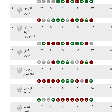
۶
۱۲
۵
۳
۴
۱۷
۱
نيکان مهر
تهران
۷
۱۲
۵
۲
۵
۱۲
ستارگان
آژند
آذربايجان
۸
۱۲
۴
۵
۳
۱۷
۱
کياي
تهران
۹
۱۲
۴
۱
۷
۱۶
۲
جام جم
بيله سوار
۱۰
۱۲
۳
۲
۷
۱۸
۲
اوحدي
مراغه
۱۱
۱۲
۲
۲
۸
۹
۲
عقاب
تبريز