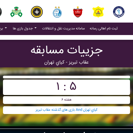
(current)
(current)
ثبت نام اهالی رسانه
سامانه مدیریت نقل و انتقالات
جدول بازی ها
برنامه بازی ها
جزییات مسابقه
عقاب تبريز - کياي تهران
۱ : ۵
هفته ۶
بازی های گذشته عقاب تبريز And کياي تهران