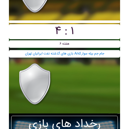
۴ : ۱
هفته ۶
بازی های گذشته نفت ايرانيان تهران And جام جم بيله سوار
رخداد های بازی