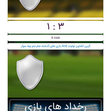
۱ : ۳
هفته ۵
بازی های گذشته جام جم بيله سوار And گرين کشاورز نهاوند
رخداد های بازی