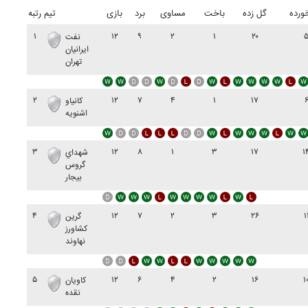
ورده
گل زده
باخت
مساوی
برد
بازی
تیم
رتبه
۱
۱۲
۹
۲
۱
۲۰
نفت
ايرانيان
تهران
۲
۱۲
۷
۴
۱
۱۷
کانياو
اشنويه
۳
۱۲
۸
۱
۳
۱۷
۱
شهداي
گروس
بيجار
۴
۱۲
۷
۲
۳
۲۶
۱
گرين
کشاورز
نهاوند
۵
۱۲
۶
۴
۲
۱۶
۱
کاويان
نقده