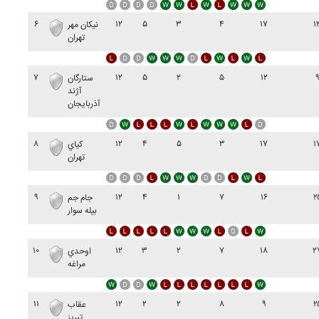
۶
۱۲
۵
۳
۴
۱۷
۱
نيکان مهر
تهران
۷
۱۲
۵
۲
۵
۱۲
ستارگان
آژند
آذربايجان
۸
۱۲
۴
۵
۳
۱۷
۱
کياي
تهران
۹
۱۲
۴
۱
۷
۱۶
۲
جام جم
بيله سوار
۱۰
۱۲
۳
۲
۷
۱۸
۲
اوحدي
مراغه
۱۱
۱۲
۲
۲
۸
۹
۲
عقاب
تبريز