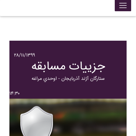
۲۸/۱۱/۱۳۹۹
جزییات مسابقه
ستارگان آژند آذربايجان - اوحدي مراغه
۱۴:۳۰