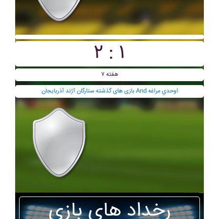
۲ : ۱
هفته ۷
بازی های گذشته ستارگان آژند آذربايجان And اوحدي مراغه
رخداد های بازی