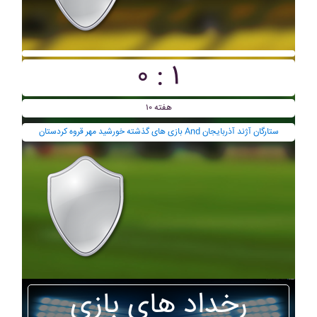
۰ : ۱
هفته ۱۰
بازی های گذشته خورشيد مهر قروه کردستان And ستارگان آژند آذربايجان
رخداد های بازی