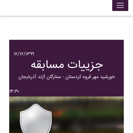
۱۲/۱۲/۱۳۹۹
جزییات مسابقه
خورشيد مهر قروه کردستان - ستارگان آژند آذربايجان
۱۴:۳۰