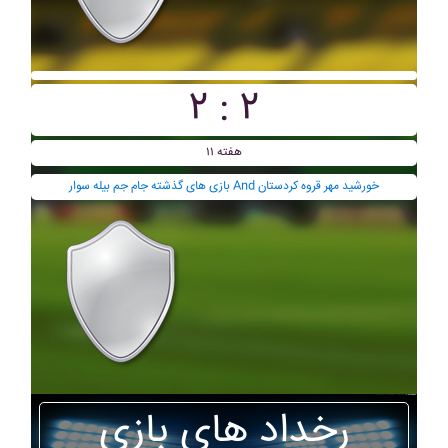
۲ : ۲
هفته ۱۱
بازی های گذشته جام جم بيله سوار And خورشيد مهر قروه کردستان
رخداد های بازی